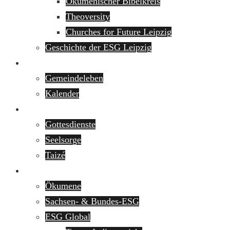
Ökumenischer Bibelkreis
Theoversity
Churches for Future Leipzig
Geschichte der ESG Leipzig
Veranstaltungen
Gemeindeleben
Kalender
Spiritualität
Gottesdienste
Seelsorge
Taizé
Netzwerk
Ökumene
Sachsen- & Bundes-ESG
ESG Global